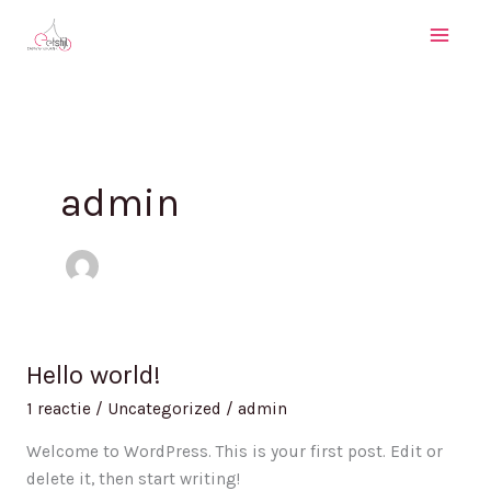
Ga
naar
de
inhoud
admin
Hello world!
Hello
world!
1 reactie
/
Uncategorized
/
admin
Welcome to WordPress. This is your first post. Edit or
delete it, then start writing!