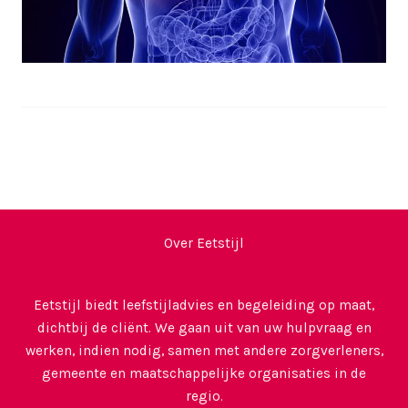
Over Eetstijl
Eetstijl biedt leefstijladvies en begeleiding op maat,
dichtbij de cliënt. We gaan uit van uw hulpvraag en
werken, indien nodig, samen met andere zorgverleners,
gemeente en maatschappelijke organisaties in de
regio.