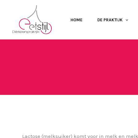
Ga
naar
HOME
DE PRAKTIJK
de
inhoud
Lactose (melksuiker) komt voor in melk en melk